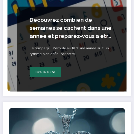
Decouvrez combien de
semaines se cachent dans une
annee et preparez-vous a etre
surpris par les variations
Le temps qui s'écoule au fil d'une année suit un
calendaires a travers les
rythme bien défini par notre…
cultures !
Lire la suite