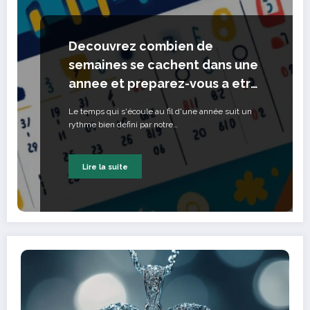
Decouvrez combien de
semaines se cachent dans une
annee et preparez-vous a etre
surpris par les variations
Le temps qui s'écoule au fil d'une année suit un
calendaires a travers les
rythme bien défini par notre…
cultures !
Lire la suite